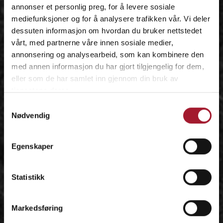
annonser et personlig preg, for å levere sosiale
mediefunksjoner og for å analysere trafikken vår. Vi deler
dessuten informasjon om hvordan du bruker nettstedet
vårt, med partnerne våre innen sosiale medier,
annonsering og analysearbeid, som kan kombinere den
med annen informasjon du har gjort tilgjengelig for dem,
eller som de har samlet inn gjennom din bruk av
tjenestene deres.
Samtykkevalg
Nødvendig
Egenskaper
Statistikk
Markedsføring