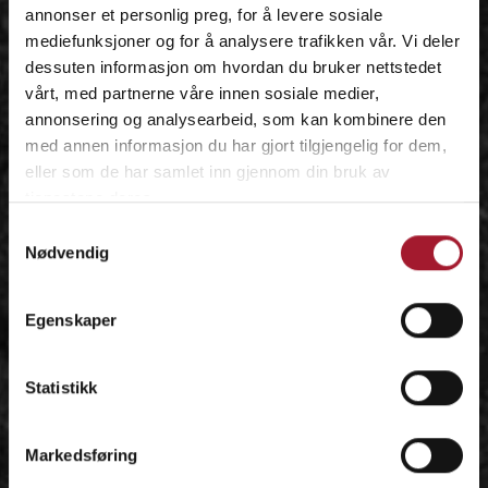
annonser et personlig preg, for å levere sosiale
mediefunksjoner og for å analysere trafikken vår. Vi deler
dessuten informasjon om hvordan du bruker nettstedet
vårt, med partnerne våre innen sosiale medier,
annonsering og analysearbeid, som kan kombinere den
med annen informasjon du har gjort tilgjengelig for dem,
eller som de har samlet inn gjennom din bruk av
tjenestene deres.
Samtykkevalg
Nødvendig
Egenskaper
Statistikk
Markedsføring