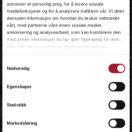
annonser et personlig preg, for å levere sosiale
mediefunksjoner og for å analysere trafikken vår. Vi deler
dessuten informasjon om hvordan du bruker nettstedet
vårt, med partnerne våre innen sosiale medier,
annonsering og analysearbeid, som kan kombinere den
med annen informasjon du har gjort tilgjengelig for dem,
eller som de har samlet inn gjennom din bruk av
tjenestene deres.
Samtykkevalg
Nødvendig
Egenskaper
Statistikk
Markedsføring