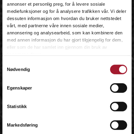
annonser et personlig preg, for å levere sosiale
mediefunksjoner og for å analysere trafikken vår. Vi deler
dessuten informasjon om hvordan du bruker nettstedet
vårt, med partnerne våre innen sosiale medier,
annonsering og analysearbeid, som kan kombinere den
med annen informasjon du har gjort tilgjengelig for dem,
eller som de har samlet inn gjennom din bruk av
tjenestene deres.
Samtykkevalg
Nødvendig
Egenskaper
Statistikk
Markedsføring