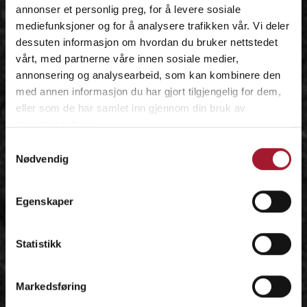
annonser et personlig preg, for å levere sosiale
mediefunksjoner og for å analysere trafikken vår. Vi deler
dessuten informasjon om hvordan du bruker nettstedet
vårt, med partnerne våre innen sosiale medier,
annonsering og analysearbeid, som kan kombinere den
med annen informasjon du har gjort tilgjengelig for dem,
eller som de har samlet inn gjennom din bruk av
tjenestene deres.
Samtykkevalg
Nødvendig
Egenskaper
Statistikk
Markedsføring