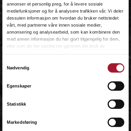
annonser et personlig preg, for å levere sosiale
mediefunksjoner og for å analysere trafikken vår. Vi deler
dessuten informasjon om hvordan du bruker nettstedet
vårt, med partnerne våre innen sosiale medier,
annonsering og analysearbeid, som kan kombinere den
med annen informasjon du har gjort tilgjengelig for dem,
eller som de har samlet inn gjennom din bruk av
tjenestene deres.
Samtykkevalg
Nødvendig
Egenskaper
Statistikk
Markedsføring