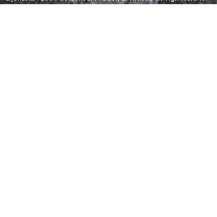
St. Olavs Orden. Uttrykket «Ikke noe snikksnakk, Bjellands
hermetikk, takk,» blir et allment kjent munnhell i Norge.