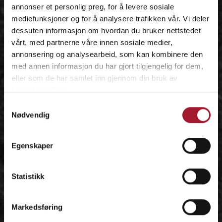
annonser et personlig preg, for å levere sosiale
mediefunksjoner og for å analysere trafikken vår. Vi deler
dessuten informasjon om hvordan du bruker nettstedet
vårt, med partnerne våre innen sosiale medier,
annonsering og analysearbeid, som kan kombinere den
med annen informasjon du har gjort tilgjengelig for dem,
eller som de har samlet inn gjennom din bruk av
tjenestene deres.
Samtykkevalg
Nødvendig
Egenskaper
Statistikk
Markedsføring