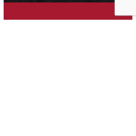
Om idéen
Ferdig-grillet kylling på boks. 🙂 Kun grillet
kylling og salt. Uten stabilisatorer, andre
tilsetningsstoffer eller olje.
Om idéen
182
Publisert av
Karianne
Facebook
Twitter
Pinterest
Email
Messenger
Print
Shar
Del idéen