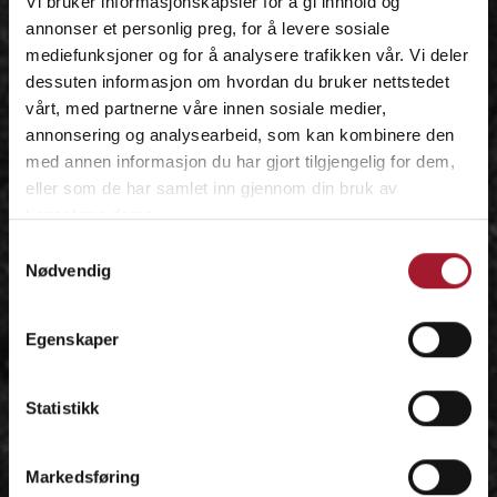
Vi bruker informasjonskapsler for å gi innhold og
annonser et personlig preg, for å levere sosiale
mediefunksjoner og for å analysere trafikken vår. Vi deler
dessuten informasjon om hvordan du bruker nettstedet
vårt, med partnerne våre innen sosiale medier,
annonsering og analysearbeid, som kan kombinere den
med annen informasjon du har gjort tilgjengelig for dem,
eller som de har samlet inn gjennom din bruk av
tjenestene deres.
Samtykkevalg
Nødvendig
Egenskaper
Statistikk
Markedsføring