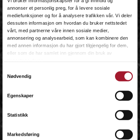
Vi bruker informasjonskapsler for å gi innhold og
annonser et personlig preg, for å levere sosiale
mediefunksjoner og for å analysere trafikken vår. Vi deler
dessuten informasjon om hvordan du bruker nettstedet
vårt, med partnerne våre innen sosiale medier,
annonsering og analysearbeid, som kan kombinere den
med annen informasjon du har gjort tilgjengelig for dem,
eller som de har samlet inn gjennom din bruk av
tjenestene deres.
Samtykkevalg
Nødvendig
Egenskaper
Statistikk
Markedsføring