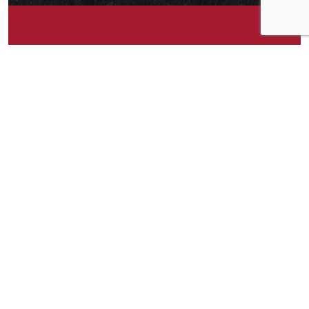
Om idéen
Ferdig-grillet kylling på boks. 🙂 Kun grillet
kylling og salt. Uten stabilisatorer, andre
tilsetningsstoffer eller olje.
Om idéen
182
Publisert av
Karianne
Facebook
Twitter
Pinterest
Email
Messenger
Print
Shar
Del idéen