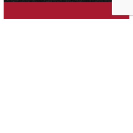
Om idéen
Ferdig-grillet kylling på boks. 🙂 Kun grillet
kylling og salt. Uten stabilisatorer, andre
tilsetningsstoffer eller olje.
Om idéen
182
Publisert av
Karianne
Facebook
Twitter
Pinterest
Email
Messenger
Print
Shar
Del idéen