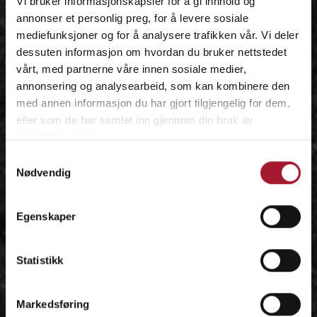
Vi bruker informasjonskapsler for å gi innhold og
annonser et personlig preg, for å levere sosiale
mediefunksjoner og for å analysere trafikken vår. Vi deler
dessuten informasjon om hvordan du bruker nettstedet
vårt, med partnerne våre innen sosiale medier,
annonsering og analysearbeid, som kan kombinere den
med annen informasjon du har gjort tilgjengelig for dem,
eller som de har samlet inn gjennom din bruk av
tjenestene deres.
Samtykkevalg
Nødvendig
Egenskaper
Statistikk
Markedsføring