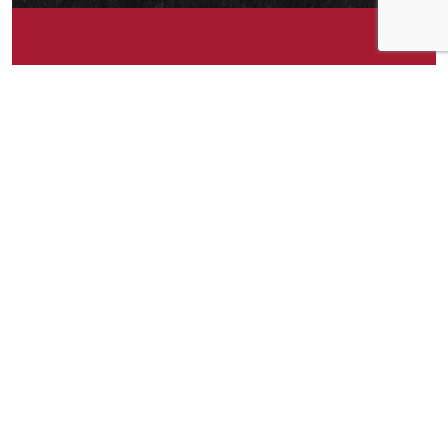
Om idéen
Ferdig-grillet kylling på boks. 🙂 Kun grillet
kylling og salt. Uten stabilisatorer, andre
tilsetningsstoffer eller olje.
Om idéen
182
Publisert av
Karianne
Facebook
Twitter
Pinterest
Email
Messenger
Print
Shar
Del idéen