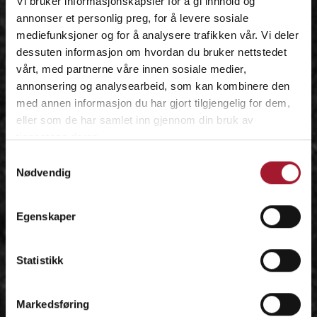
Vi bruker informasjonskapsler for å gi innhold og
annonser et personlig preg, for å levere sosiale
mediefunksjoner og for å analysere trafikken vår. Vi deler
dessuten informasjon om hvordan du bruker nettstedet
vårt, med partnerne våre innen sosiale medier,
annonsering og analysearbeid, som kan kombinere den
med annen informasjon du har gjort tilgjengelig for dem,
eller som de har samlet inn gjennom din bruk av
tjenestene deres.
Samtykkevalg
Nødvendig
Egenskaper
Statistikk
Markedsføring