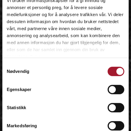
Vi bruker informasjonskapsler for å gi innhold og
annonser et personlig preg, for å levere sosiale
mediefunksjoner og for å analysere trafikken vår. Vi deler
dessuten informasjon om hvordan du bruker nettstedet
vårt, med partnerne våre innen sosiale medier,
annonsering og analysearbeid, som kan kombinere den
med annen informasjon du har gjort tilgjengelig for dem,
eller som de har samlet inn gjennom din bruk av
tjenestene deres.
Samtykkevalg
Nødvendig
Egenskaper
Statistikk
Markedsføring