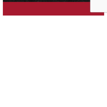
Om idéen
Ferdig-grillet kylling på boks. 🙂 Kun grillet
kylling og salt. Uten stabilisatorer, andre
tilsetningsstoffer eller olje.
Om idéen
182
Publisert av
Karianne
Facebook
Twitter
Pinterest
Email
Messenger
Print
Shar
Del idéen