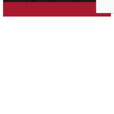
Om idéen
Ferdig-grillet kylling på boks. 🙂 Kun grillet
kylling og salt. Uten stabilisatorer, andre
tilsetningsstoffer eller olje.
Om idéen
182
Publisert av
Karianne
Facebook
Twitter
Pinterest
Email
Messenger
Print
Shar
Del idéen