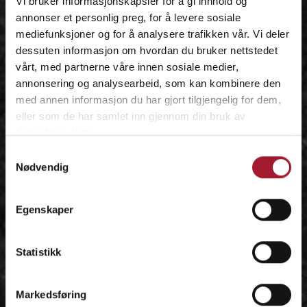
Vi bruker informasjonskapsler for å gi innhold og
annonser et personlig preg, for å levere sosiale
mediefunksjoner og for å analysere trafikken vår. Vi deler
dessuten informasjon om hvordan du bruker nettstedet
vårt, med partnerne våre innen sosiale medier,
annonsering og analysearbeid, som kan kombinere den
med annen informasjon du har gjort tilgjengelig for dem,
eller som de har samlet inn gjennom din bruk av
tjenestene deres.
Samtykkevalg
Nødvendig
Egenskaper
Statistikk
Markedsføring