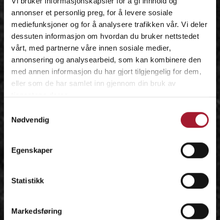
Vi bruker informasjonskapsler for å gi innhold og
annonser et personlig preg, for å levere sosiale
mediefunksjoner og for å analysere trafikken vår. Vi deler
dessuten informasjon om hvordan du bruker nettstedet
vårt, med partnerne våre innen sosiale medier,
annonsering og analysearbeid, som kan kombinere den
med annen informasjon du har gjort tilgjengelig for dem,
eller som de har samlet inn gjennom din bruk av
tjenestene deres.
Samtykkevalg
Nødvendig
Egenskaper
Statistikk
Markedsføring