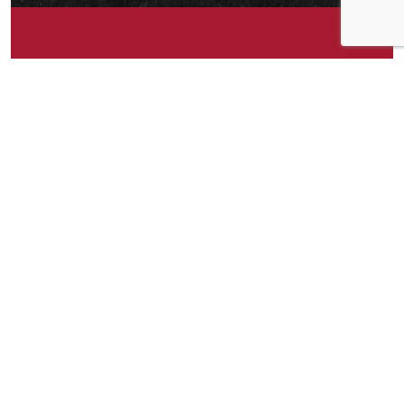
Om idéen
Ferdig-grillet kylling på boks. 🙂 Kun grillet
kylling og salt. Uten stabilisatorer, andre
tilsetningsstoffer eller olje.
Om idéen
182
Publisert av
Karianne
Facebook
Twitter
Pinterest
Email
Messenger
Print
Shar
Del idéen