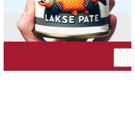
Om idéen
Grevling Eriks Laksepate tilbyr en kremet og
dekadent sjømatsopplevelse. Denne hermetiske
laksepateen er laget av den fineste laksen,
kombinert med en blanding av urter og krydder
som forsterker den naturlige, rike smaken av
laksen. Pateen har en glatt og spredbar
konsistens, noe som gjør den ideell for