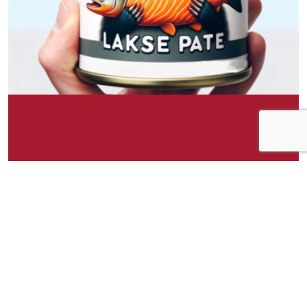
Om idéen
Grevling Eriks Laksepate tilbyr en kremet og
dekadent sjømatsopplevelse. Denne hermetiske
laksepateen er laget av den fineste laksen,
kombinert med en blanding av urter og krydder
som forsterker den naturlige, rike smaken av
laksen. Pateen har en glatt og spredbar
konsistens, noe som gjør den ideell for