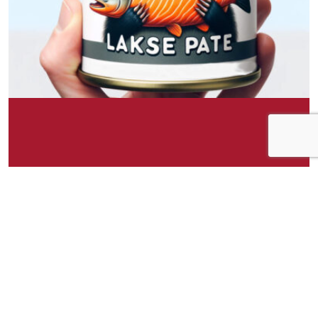
Om idéen
Grevling Eriks Laksepate tilbyr en kremet og
dekadent sjømatsopplevelse. Denne hermetiske
laksepateen er laget av den fineste laksen,
kombinert med en blanding av urter og krydder
som forsterker den naturlige, rike smaken av
laksen. Pateen har en glatt og spredbar
konsistens, noe som gjør den ideell for