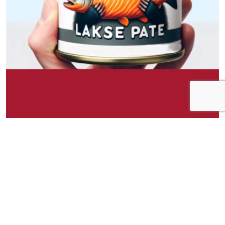
Om idéen
Grevling Eriks Laksepate tilbyr en kremet og
dekadent sjømatsopplevelse. Denne hermetiske
laksepateen er laget av den fineste laksen,
kombinert med en blanding av urter og krydder
som forsterker den naturlige, rike smaken av
laksen. Pateen har en glatt og spredbar
konsistens, noe som gjør den ideell for