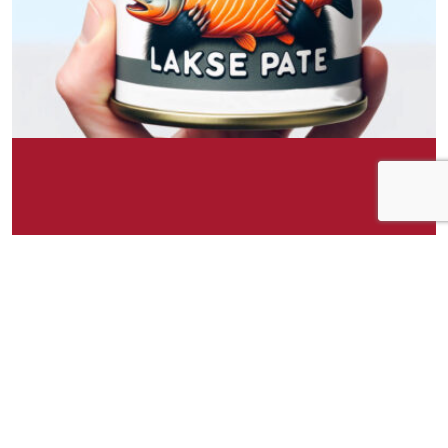
Om idéen
Grevling Eriks Laksepate tilbyr en kremet og
dekadent sjømatsopplevelse. Denne hermetiske
laksepateen er laget av den fineste laksen,
kombinert med en blanding av urter og krydder
som forsterker den naturlige, rike smaken av
laksen. Pateen har en glatt og spredbar
konsistens, noe som gjør den ideell for