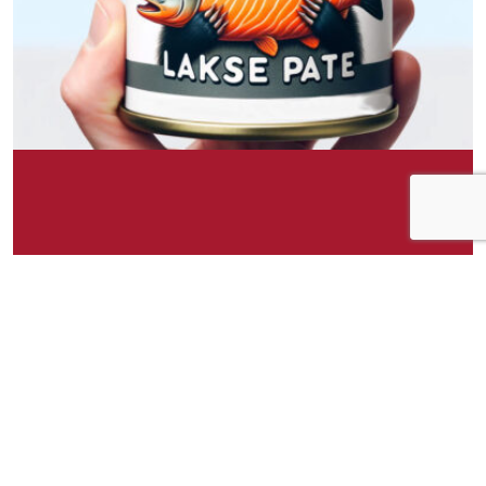
Om idéen
Grevling Eriks Laksepate tilbyr en kremet og
dekadent sjømatsopplevelse. Denne hermetiske
laksepateen er laget av den fineste laksen,
kombinert med en blanding av urter og krydder
som forsterker den naturlige, rike smaken av
laksen. Pateen har en glatt og spredbar
konsistens, noe som gjør den ideell for