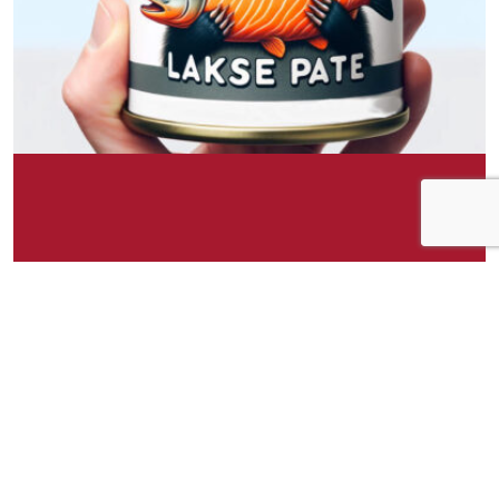
Om idéen
Grevling Eriks Laksepate tilbyr en kremet og
dekadent sjømatsopplevelse. Denne hermetiske
laksepateen er laget av den fineste laksen,
kombinert med en blanding av urter og krydder
som forsterker den naturlige, rike smaken av
laksen. Pateen har en glatt og spredbar
konsistens, noe som gjør den ideell for