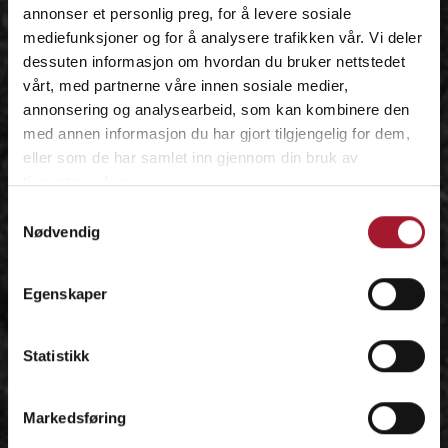
annonser et personlig preg, for å levere sosiale
mediefunksjoner og for å analysere trafikken vår. Vi deler
dessuten informasjon om hvordan du bruker nettstedet
vårt, med partnerne våre innen sosiale medier,
annonsering og analysearbeid, som kan kombinere den
med annen informasjon du har gjort tilgjengelig for dem,
eller som de har samlet inn gjennom din bruk av
tjenestene deres.
Samtykkevalg
Nødvendig
Egenskaper
Statistikk
Markedsføring