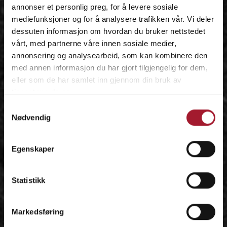
annonser et personlig preg, for å levere sosiale
mediefunksjoner og for å analysere trafikken vår. Vi deler
dessuten informasjon om hvordan du bruker nettstedet
vårt, med partnerne våre innen sosiale medier,
annonsering og analysearbeid, som kan kombinere den
med annen informasjon du har gjort tilgjengelig for dem,
eller som de har samlet inn gjennom din bruk av
tjenestene deres.
Samtykkevalg
Nødvendig
Egenskaper
Statistikk
Markedsføring