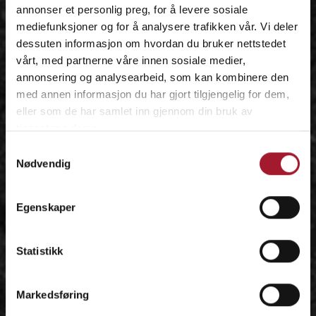
annonser et personlig preg, for å levere sosiale
mediefunksjoner og for å analysere trafikken vår. Vi deler
dessuten informasjon om hvordan du bruker nettstedet
vårt, med partnerne våre innen sosiale medier,
annonsering og analysearbeid, som kan kombinere den
med annen informasjon du har gjort tilgjengelig for dem,
eller som de har samlet inn gjennom din bruk av
tjenestene deres.
Samtykkevalg
Nødvendig
Egenskaper
Statistikk
Markedsføring