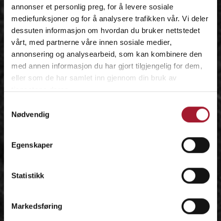
annonser et personlig preg, for å levere sosiale
mediefunksjoner og for å analysere trafikken vår. Vi deler
dessuten informasjon om hvordan du bruker nettstedet
vårt, med partnerne våre innen sosiale medier,
annonsering og analysearbeid, som kan kombinere den
med annen informasjon du har gjort tilgjengelig for dem,
eller som de har samlet inn gjennom din bruk av
tjenestene deres.
Samtykkevalg
Nødvendig
Egenskaper
Statistikk
Markedsføring