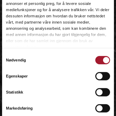
annonser et personlig preg, for å levere sosiale
mediefunksjoner og for å analysere trafikken vår. Vi deler
dessuten informasjon om hvordan du bruker nettstedet
vårt, med partnerne våre innen sosiale medier,
annonsering og analysearbeid, som kan kombinere den
med annen informasjon du har gjort tilgjengelig for dem,
eller som de har samlet inn gjennom din bruk av
tjenestene deres.
Samtykkevalg
Nødvendig
Egenskaper
Statistikk
Markedsføring