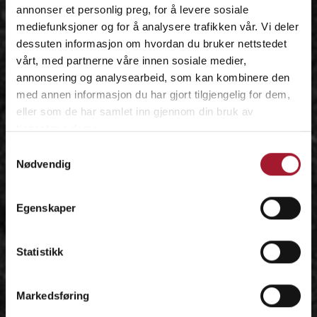
annonser et personlig preg, for å levere sosiale
mediefunksjoner og for å analysere trafikken vår. Vi deler
dessuten informasjon om hvordan du bruker nettstedet
vårt, med partnerne våre innen sosiale medier,
annonsering og analysearbeid, som kan kombinere den
med annen informasjon du har gjort tilgjengelig for dem,
eller som de har samlet inn gjennom din bruk av
tjenestene deres.
Samtykkevalg
Nødvendig
Egenskaper
Statistikk
Markedsføring