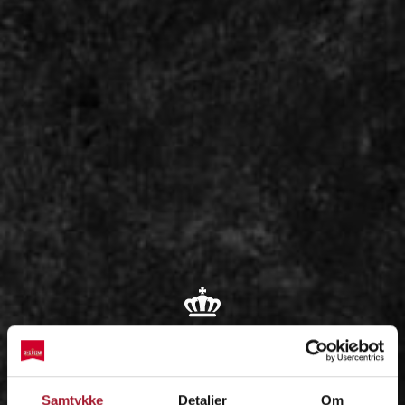
OM
Samtykke
Detaljer
Om