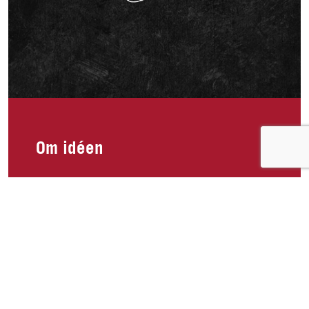
Om idéen
Hei, jeg savner King Oscar tunfisk file med chilli,
hvitløk i olivenolje!!🥲 Spiste minst 5 bokser i
uken før den ble borte i butikken og har lett over
alt etter den. Veldig mangen i dag leter etter
proteinrike og sunne matvarer i butikken og tror
fleire hadde blitt glade om den kom tilbake!! Jeg
skal stille i bikini fitness i år og legger en del ut
på sosiale medier om kosthold og trening og jeg