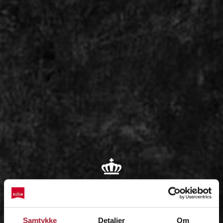
OM
Samtykke
Detaljer
Om