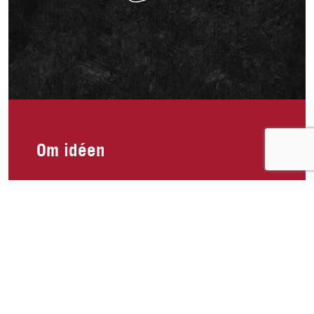
Om idéen
Hei, jeg savner King Oscar tunfisk file med chilli,
hvitløk i olivenolje!!🥲 Spiste minst 5 bokser i
uken før den ble borte i butikken og har lett over
alt etter den. Veldig mangen i dag leter etter
proteinrike og sunne matvarer i butikken og tror
fleire hadde blitt glade om den kom tilbake!! Jeg
skal stille i bikini fitness i år og legger en del ut
på sosiale medier om kosthold og trening og jeg