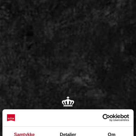
OM
Samtykke
Detaljer
Om