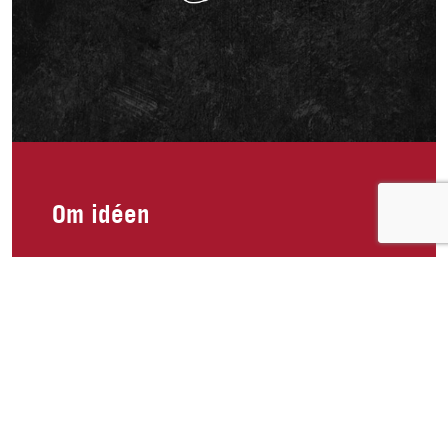
Om idéen
Hei, jeg savner King Oscar tunfisk file med chilli,
hvitløk i olivenolje!!🥲 Spiste minst 5 bokser i
uken før den ble borte i butikken og har lett over
alt etter den. Veldig mangen i dag leter etter
proteinrike og sunne matvarer i butikken og tror
fleire hadde blitt glade om den kom tilbake!! Jeg
skal stille i bikini fitness i år og legger en del ut
på sosiale medier om kosthold og trening og jeg