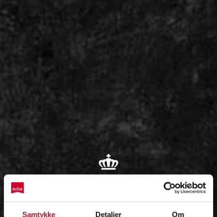
OM
Samtykke
Detaljer
Om