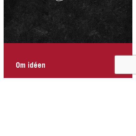
Om idéen
Hei, jeg savner King Oscar tunfisk file med chilli,
hvitløk i olivenolje!!🥲 Spiste minst 5 bokser i
uken før den ble borte i butikken og har lett over
alt etter den. Veldig mangen i dag leter etter
proteinrike og sunne matvarer i butikken og tror
fleire hadde blitt glade om den kom tilbake!! Jeg
skal stille i bikini fitness i år og legger en del ut
på sosiale medier om kosthold og trening og jeg