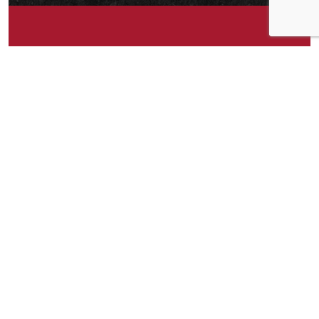
Om idéen
Det er ikke alltid jeg spiser opp hele boksen, så
da hadde det vært veldig fint med et lokk eller
lignende som passet boksen
Om idéen
10
Publisert av
Amanda
Facebook
Twitter
Pinterest
Email
Messenger
Print
Shar
Del idéen