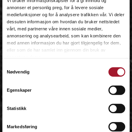
Vi bruker informasjonskapsler for å gi innhold og
annonser et personlig preg, for å levere sosiale
mediefunksjoner og for å analysere trafikken vår. Vi deler
dessuten informasjon om hvordan du bruker nettstedet
vårt, med partnerne våre innen sosiale medier,
annonsering og analysearbeid, som kan kombinere den
med annen informasjon du har gjort tilgjengelig for dem,
eller som de har samlet inn gjennom din bruk av
tjenestene deres.
Samtykkevalg
Nødvendig
Egenskaper
Statistikk
Markedsføring