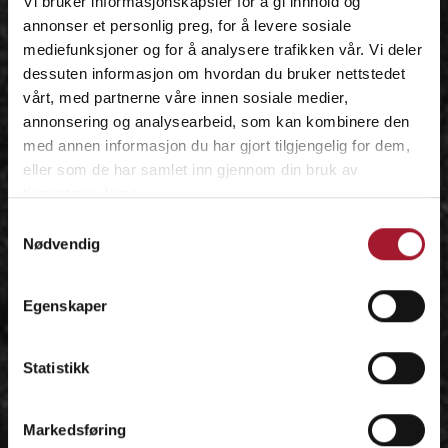
Vi bruker informasjonskapsler for å gi innhold og
annonser et personlig preg, for å levere sosiale
mediefunksjoner og for å analysere trafikken vår. Vi deler
dessuten informasjon om hvordan du bruker nettstedet
vårt, med partnerne våre innen sosiale medier,
annonsering og analysearbeid, som kan kombinere den
med annen informasjon du har gjort tilgjengelig for dem,
eller som de har samlet inn gjennom din bruk av
tjenestene deres.
Samtykkevalg
Nødvendig
Egenskaper
Statistikk
Markedsføring