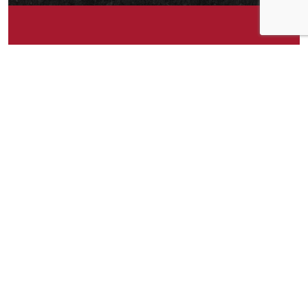
Om idéen
Det er ikke alltid jeg spiser opp hele boksen, så
da hadde det vært veldig fint med et lokk eller
lignende som passet boksen
Om idéen
10
Publisert av
Amanda
Facebook
Twitter
Pinterest
Email
Messenger
Print
Shar
Del idéen