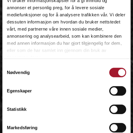
Vi bruker informasjonskapsler for å gi innhold og
annonser et personlig preg, for å levere sosiale
mediefunksjoner og for å analysere trafikken vår. Vi deler
dessuten informasjon om hvordan du bruker nettstedet
vårt, med partnerne våre innen sosiale medier,
annonsering og analysearbeid, som kan kombinere den
med annen informasjon du har gjort tilgjengelig for dem,
eller som de har samlet inn gjennom din bruk av
tjenestene deres.
Samtykkevalg
Nødvendig
Egenskaper
Statistikk
Markedsføring