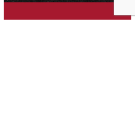
Om idéen
Det er ikke alltid jeg spiser opp hele boksen, så
da hadde det vært veldig fint med et lokk eller
lignende som passet boksen
Om idéen
10
Publisert av
Amanda
Facebook
Twitter
Pinterest
Email
Messenger
Print
Shar
Del idéen