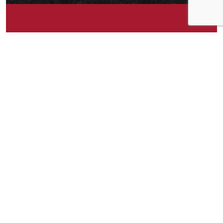
Om idéen
Det er ikke alltid jeg spiser opp hele boksen, så
da hadde det vært veldig fint med et lokk eller
lignende som passet boksen
Om idéen
10
Publisert av
Amanda
Facebook
Twitter
Pinterest
Email
Messenger
Print
Shar
Del idéen