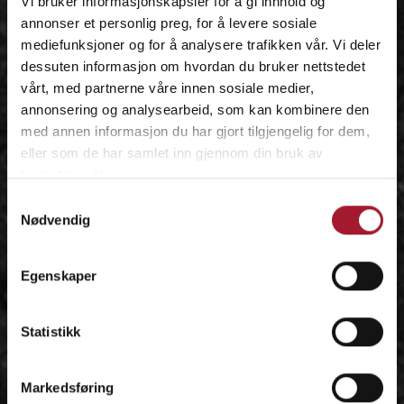
Vi bruker informasjonskapsler for å gi innhold og
annonser et personlig preg, for å levere sosiale
mediefunksjoner og for å analysere trafikken vår. Vi deler
dessuten informasjon om hvordan du bruker nettstedet
vårt, med partnerne våre innen sosiale medier,
annonsering og analysearbeid, som kan kombinere den
med annen informasjon du har gjort tilgjengelig for dem,
eller som de har samlet inn gjennom din bruk av
tjenestene deres.
Samtykkevalg
Nødvendig
Egenskaper
Statistikk
Markedsføring