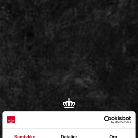
OM
Samtykke
Detaljer
Om