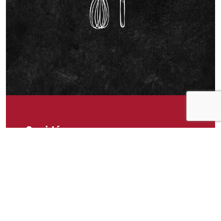
Om idéen
Laks med pastramikrydder, eller evt. krydret olje,
tomatbasert eller pestobasert blanding. Noe som
har god balanse av pepper er veldig godt, og litt
salt. Bruker ofte å blande olivenolje king oscar
med cholula hot sauce, eddiken blandet med
oljen gir en morsom smakskombinasjon, som en