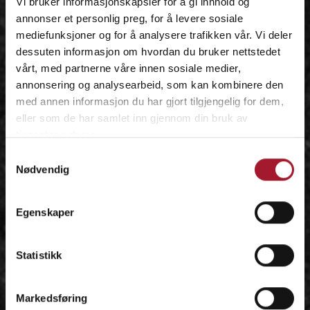
Vi bruker informasjonskapsler for å gi innhold og
annonser et personlig preg, for å levere sosiale
mediefunksjoner og for å analysere trafikken vår. Vi deler
dessuten informasjon om hvordan du bruker nettstedet
vårt, med partnerne våre innen sosiale medier,
annonsering og analysearbeid, som kan kombinere den
med annen informasjon du har gjort tilgjengelig for dem,
eller som de har samlet inn gjennom din bruk av
tjenestene deres.
Samtykkevalg
Nødvendig
Egenskaper
Statistikk
Markedsføring