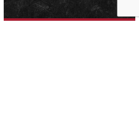
Om idéen
Hummer i lake.
Om idéen
3
Publisert av
Berit Randi Alden-Håøy
Facebook
Twitter
Pinterest
Email
Messenger
Print
Shar
Del idéen