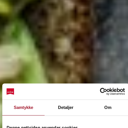
DEL DIN IDÉ
KING OSCARS
MED OSS
AMBISIØSE
BÆREKRAFTSPLAN
KLIKK HER
LES MER
Samtykke
Detaljer
Om
Denne nettsiden anvender cookies