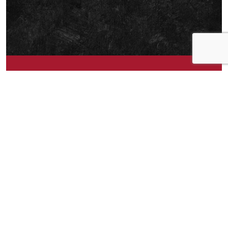
Om idéen
Dere har et fantastisk og helt rent produkt som
heter Torskelever i egen olje, og jeg ønsker meg
at dette selges i flere butikker enn bare hos
Meny.
Om idéen
0
Publisert av
Trude Bergheim Mikkelsen