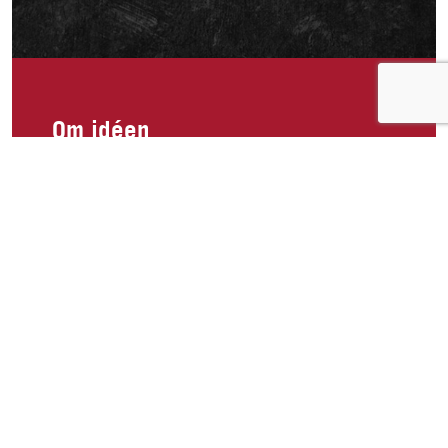
Om idéen
Hva med å lage en pakke med småporsjoner
med ulike produkter og smaker? Kanskje med
flere av de produktene som dere har i andre
land. Og ha stands i butikkene og vis fram
produktene. Dessverre går for mange til den
lettvinte løsningen med makrell i tomat på tube..
Om idéen
2
Publisert av
Anette Haugland