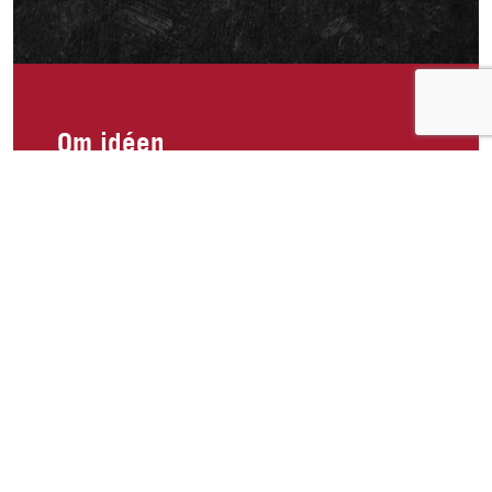
Om idéen
Hva med å lage en pakke med småporsjoner
med ulike produkter og smaker? Kanskje med
flere av de produktene som dere har i andre
land. Og ha stands i butikkene og vis fram
produktene. Dessverre går for mange til den
lettvinte løsningen med makrell i tomat på tube..
Om idéen
2
Publisert av
Anette Haugland