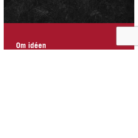
Om idéen
Hadde vert så fantastisk om man kunne få kjøpt
makrell i vann her i Norge!🐟 Vet jeg ikke er den
eneste makrell elskeren her til lands som ikke er
no glad i tomat eller peppersaus!😅 Pleier å
kjøpe når jeg er i utlandet, men synes det er
forferdelig frustrerende at man ikke kan få kjøpt i
Norge!