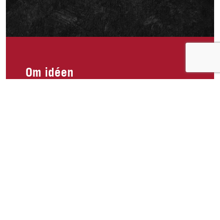
Om idéen
Hadde vert så fantastisk om man kunne få kjøpt
makrell i vann her i Norge!🐟 Vet jeg ikke er den
eneste makrell elskeren her til lands som ikke er
no glad i tomat eller peppersaus!😅 Pleier å
kjøpe når jeg er i utlandet, men synes det er
forferdelig frustrerende at man ikke kan få kjøpt i
Norge!