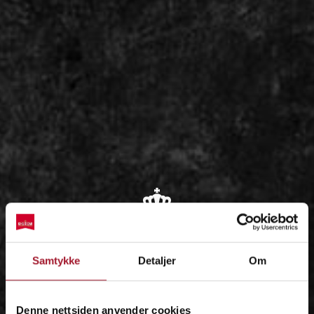
OM
Samtykke
Detaljer
Om
IDÉEN
Denne nettsiden anvender cookies