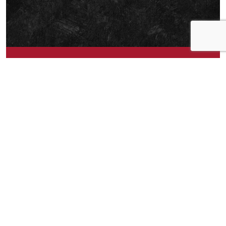
Om idéen
Jeg tar alltid en runde med pepperkvernen over
makrell i tomat på brødskiven. En variant med litt
grov sort pepper kunne jeg kjøpt…
Om idéen
0
Publisert av
Martin Mesicek
Facebook
Twitter
Pinterest
Email
Messenger
Print
Shar
Del idéen