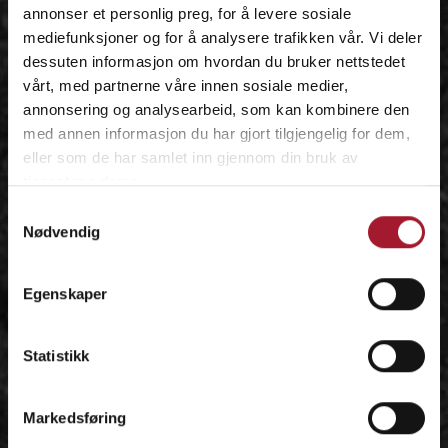
annonser et personlig preg, for å levere sosiale
mediefunksjoner og for å analysere trafikken vår. Vi deler
dessuten informasjon om hvordan du bruker nettstedet
vårt, med partnerne våre innen sosiale medier,
annonsering og analysearbeid, som kan kombinere den
med annen informasjon du har gjort tilgjengelig for dem,
eller som de har samlet inn gjennom din bruk av
tjenestene deres.
Samtykkevalg
Nødvendig
Egenskaper
Statistikk
Markedsføring