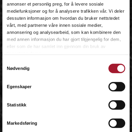
annonser et personlig preg, for å levere sosiale
mediefunksjoner og for å analysere trafikken vår. Vi deler
dessuten informasjon om hvordan du bruker nettstedet
vårt, med partnerne våre innen sosiale medier,
annonsering og analysearbeid, som kan kombinere den
med annen informasjon du har gjort tilgjengelig for dem,
eller som de har samlet inn gjennom din bruk av
tjenestene deres.
Samtykkevalg
Nødvendig
Egenskaper
Statistikk
Markedsføring