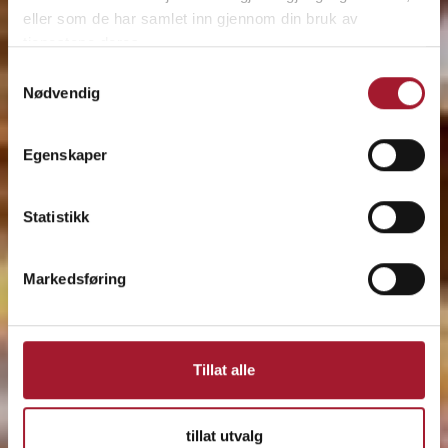
eller som de har samlet inn gjennom din bruk av
tjenestene deres.
Samtykkevalg
Nødvendig
Egenskaper
Statistikk
Markedsføring
Tillat alle
tillat utvalg