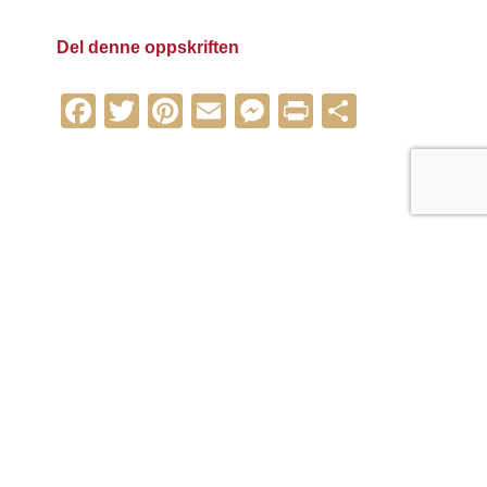
Del denne oppskriften
Facebook
Twitter
Pinterest
Email
Messenger
Print
Share
PRØV DISSE