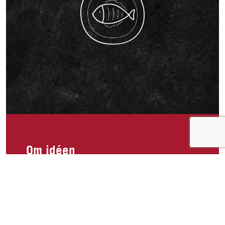
Om idéen
Greenpeace har gitt ut et rapport, The High Cost
of Cheap Tuna, som omhandler de
menneskerettslige og miljømessige kostnadene
ved billig tunfisk. Ideen går ut på at King Oscar
tar samfunnsansvar og sørger for at sine