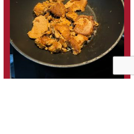
Om idéen
Hvorfor er det så vanskelig å få ut torskerognen
av hermetikk boksen når den er åpnet? Hadde