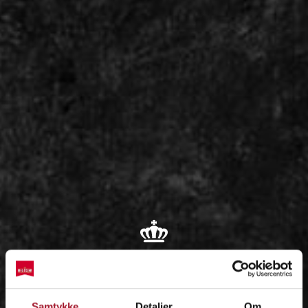
OM
Samtykke
Detaljer
Om